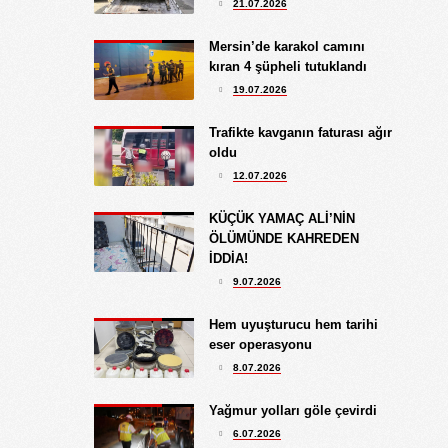
21.07.2026
10.09.2024
BATSIN BU DÜNYA
Mersin’de karakol camını
kıran 4 şüpheli tutuklandı
19.07.2026
Trafikte kavganın faturası ağır
oldu
12.07.2026
KÜÇÜK YAMAÇ ALİ’NİN
ÖLÜMÜNDE KAHREDEN
İDDİA!
9.07.2026
Hem uyuşturucu hem tarihi
eser operasyonu
8.07.2026
Yağmur yolları göle çevirdi
6.07.2026