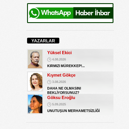
Hediye Eroğlu
3.08.2026
İŞGALCİ GÖRÜNÜMLÜ HALK!
Koray Ünlü
10.09.2024
YAZARLAR
BATSIN BU DÜNYA
Yüksel Ekici
4.08.2026
KIRMIZI MÜREKKEP!...
Kıymet Gökçe
3.08.2026
DAHA NE OLMASINI
BEKLİYORSUNUZ?
Göksu Eroğlu
5.09.2025
UNUTUŞUN MERHAMETSİZLİĞİ
Hediye Eroğlu
3.08.2026