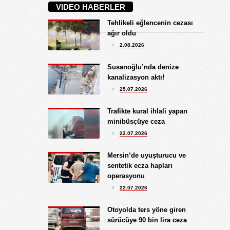
VIDEO HABERLER
İŞGALCİ GÖRÜNÜMLÜ HALK!
Tehlikeli eğlencenin cezası
Koray Ünlü
ağır oldu
10.09.2024
2.08.2026
BATSIN BU DÜNYA
Yüksel Ekici
Susanoğlu’nda denize
4.08.2026
kanalizasyon aktı!
KIRMIZI MÜREKKEP!...
25.07.2026
Kıymet Gökçe
Trafikte kural ihlali yapan
3.08.2026
minibüsçüye ceza
DAHA NE OLMASINI
22.07.2026
BEKLİYORSUNUZ?
Göksu Eroğlu
Mersin’de uyuşturucu ve
5.09.2025
sentetik ecza hapları
UNUTUŞUN MERHAMETSİZLİĞİ
operasyonu
Hediye Eroğlu
22.07.2026
3.08.2026
İŞGALCİ GÖRÜNÜMLÜ HALK!
Otoyolda ters yöne giren
sürücüye 90 bin lira ceza
Koray Ünlü