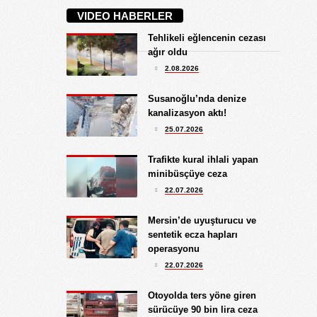
3.08.2026
VIDEO HABERLER
İŞGALCİ GÖRÜNÜMLÜ HALK!
Tehlikeli eğlencenin cezası
Koray Ünlü
ağır oldu
10.09.2024
2.08.2026
BATSIN BU DÜNYA
Yüksel Ekici
Susanoğlu’nda denize
9.08.2026
kanalizasyon aktı!
SİT ÜSTÜ VİLLA!...
25.07.2026
Kıymet Gökçe
Trafikte kural ihlali yapan
3.08.2026
minibüsçüye ceza
DAHA NE OLMASINI
22.07.2026
BEKLİYORSUNUZ?
Göksu Eroğlu
Mersin’de uyuşturucu ve
5.09.2025
sentetik ecza hapları
UNUTUŞUN MERHAMETSİZLİĞİ
operasyonu
Hediye Eroğlu
22.07.2026
3.08.2026
İŞGALCİ GÖRÜNÜMLÜ HALK!
Otoyolda ters yöne giren
sürücüye 90 bin lira ceza
Koray Ünlü