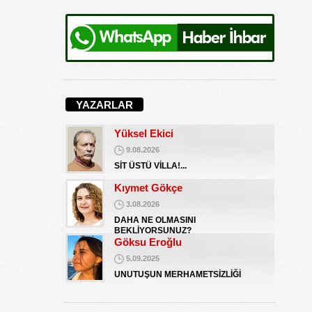
UNUTUŞUN MERHAMETSİZLİĞİ
Hediye Eroğlu
3.08.2026
İŞGALCİ GÖRÜNÜMLÜ HALK!
Koray Ünlü
10.09.2024
YAZARLAR
BATSIN BU DÜNYA
Yüksel Ekici
9.08.2026
SİT ÜSTÜ VİLLA!...
Kıymet Gökçe
3.08.2026
DAHA NE OLMASINI
BEKLİYORSUNUZ?
Göksu Eroğlu
5.09.2025
UNUTUŞUN MERHAMETSİZLİĞİ
Hediye Eroğlu