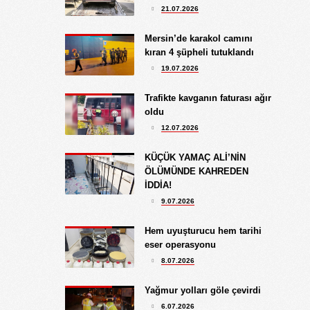
21.07.2026
10.09.2024
BATSIN BU DÜNYA
Mersin’de karakol camını
kıran 4 şüpheli tutuklandı
19.07.2026
Trafikte kavganın faturası ağır
oldu
12.07.2026
KÜÇÜK YAMAÇ ALİ’NİN
ÖLÜMÜNDE KAHREDEN
İDDİA!
9.07.2026
Hem uyuşturucu hem tarihi
eser operasyonu
8.07.2026
Yağmur yolları göle çevirdi
6.07.2026