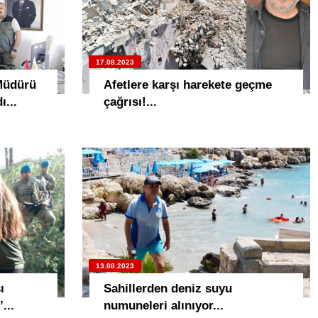
17.08.2023
Müdürü
Afetlere karşı harekete geçme
ı...
çağrısı!...
13.08.2023
ı
Sahillerden deniz suyu
...
numuneleri alınıyor...