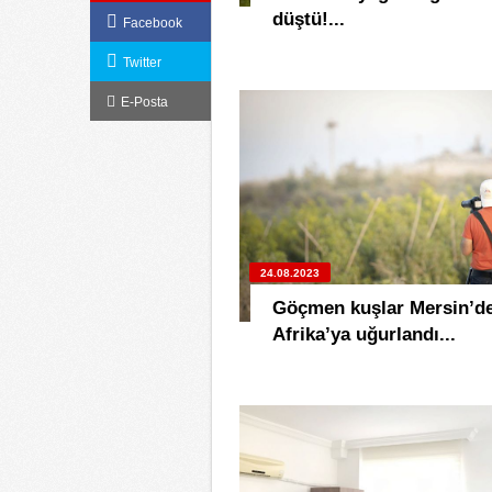
düştü!...
Facebook
Twitter
E-Posta
24.08.2023
Göçmen kuşlar Mersin’d
Afrika’ya uğurlandı...