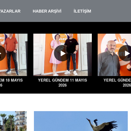
YAZARLAR
HABER ARŞİVİ
İLETİŞİM
M 18 MAYIS
YEREL GÜNDEM 11 MAYIS
YEREL GÜNDE
26
2026
2026