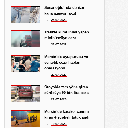
Yüksel Ekici
Susanoğlu’nda denize
4.08.2026
kanalizasyon aktı!
KIRMIZI MÜREKKEP!...
25.07.2026
Kıymet Gökçe
Trafikte kural ihlali yapan
3.08.2026
minibüsçüye ceza
DAHA NE OLMASINI
22.07.2026
BEKLİYORSUNUZ?
Göksu Eroğlu
Mersin’de uyuşturucu ve
5.09.2025
sentetik ecza hapları
UNUTUŞUN MERHAMETSİZLİĞİ
operasyonu
Hediye Eroğlu
22.07.2026
3.08.2026
İŞGALCİ GÖRÜNÜMLÜ HALK!
Otoyolda ters yöne giren
sürücüye 90 bin lira ceza
Koray Ünlü
21.07.2026
10.09.2024
BATSIN BU DÜNYA
Mersin’de karakol camını
kıran 4 şüpheli tutuklandı
19.07.2026