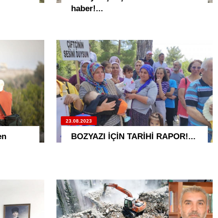
haber!...
23.08.2023
en
BOZYAZI İÇİN TARİHİ RAPOR!...