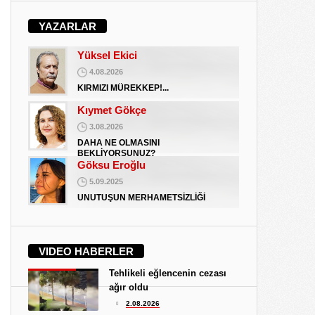
Koray Ünlü
10.09.2024
YAZARLAR
BATSIN BU DÜNYA
Yüksel Ekici
4.08.2026
KIRMIZI MÜREKKEP!...
Kıymet Gökçe
3.08.2026
DAHA NE OLMASINI
BEKLİYORSUNUZ?
Göksu Eroğlu
5.09.2025
UNUTUŞUN MERHAMETSİZLİĞİ
Hediye Eroğlu
3.08.2026
VIDEO HABERLER
İŞGALCİ GÖRÜNÜMLÜ HALK!
Tehlikeli eğlencenin cezası
Koray Ünlü
ağır oldu
10.09.2024
2.08.2026
BATSIN BU DÜNYA