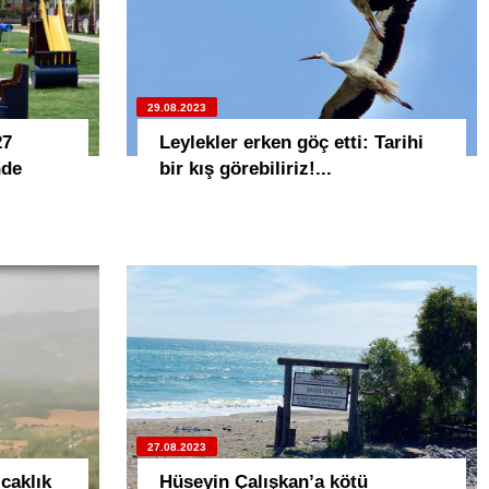
29.08.2023
27
Leylekler erken göç etti: Tarihi
nde
bir kış görebiliriz!...
27.08.2023
caklık
Hüseyin Çalışkan’a kötü