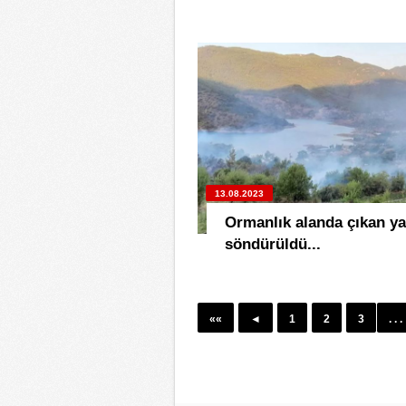
13.08.2023
Ormanlık alanda çıkan y
söndürüldü...
««
◄
1
2
3
. . .