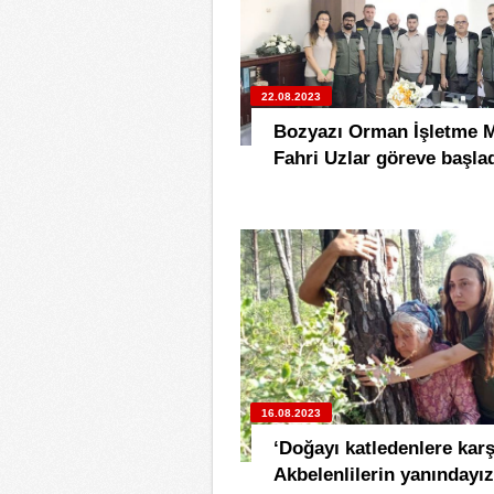
22.08.2023
Bozyazı Orman İşletme 
Fahri Uzlar göreve başlad
16.08.2023
‘Doğayı katledenlere karş
Akbelenlilerin yanındayız’