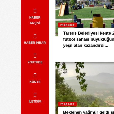
HABER
ARŞİVİ
29.08.2023
Tarsus Belediyesi kente 
futbol sahası büyüklüğü
HABER İHBAR
yeşil alan kazandırdı...
YOUTUBE
KÜNYE
İLETİŞİM
29.08.2023
Beklenen yağmur geldi sı