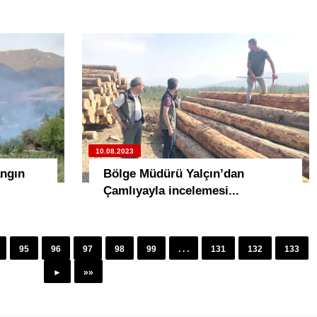
10.08.2023
angın
Bölge Müdürü Yalçın’dan
Çamlıyayla incelemesi...
95
96
97
98
99
. . .
131
132
133
►
»»