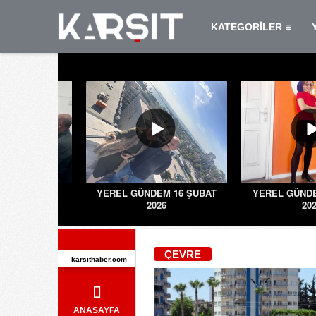
KATEGORİLER
DEM 9 MART
YEREL GÜNDEM 16 ŞUBAT
YEREL GÜNDE
026
2026
20
ÇEVRE
karsithaber.com
ANASAYFA