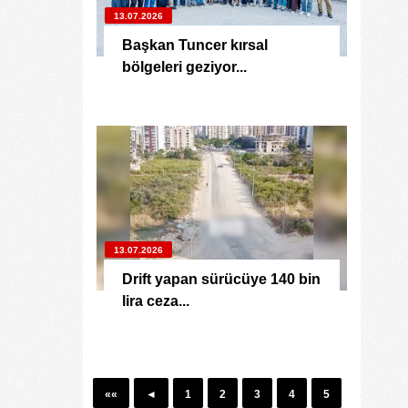
13.07.2026
Başkan Tuncer kırsal
bölgeleri geziyor...
13.07.2026
Drift yapan sürücüye 140 bin
lira ceza...
Yüksel Ekici
4.08.2026
KIRMIZI MÜREKKEP!...
Kıymet Gökçe
««
◄
1
2
3
4
5
3.08.2026