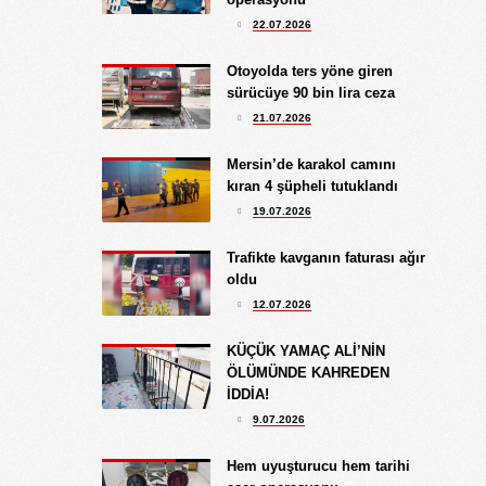
Hediye Eroğlu
22.07.2026
3.08.2026
İŞGALCİ GÖRÜNÜMLÜ HALK!
Otoyolda ters yöne giren
sürücüye 90 bin lira ceza
Koray Ünlü
21.07.2026
10.09.2024
BATSIN BU DÜNYA
Mersin’de karakol camını
kıran 4 şüpheli tutuklandı
19.07.2026
Trafikte kavganın faturası ağır
oldu
12.07.2026
KÜÇÜK YAMAÇ ALİ’NİN
ÖLÜMÜNDE KAHREDEN
İDDİA!
9.07.2026
Hem uyuşturucu hem tarihi