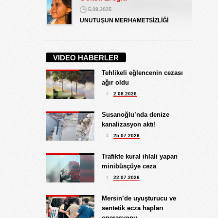
5.09.2025
UNUTUŞUN MERHAMETSİZLİĞİ
Hediye Eroğlu
3.08.2026
VIDEO HABERLER
İŞGALCİ GÖRÜNÜMLÜ HALK!
Tehlikeli eğlencenin cezası
Koray Ünlü
ağır oldu
10.09.2024
2.08.2026
BATSIN BU DÜNYA
Yüksel Ekici
Susanoğlu’nda denize
4.08.2026
kanalizasyon aktı!
KIRMIZI MÜREKKEP!...
25.07.2026
Kıymet Gökçe
Trafikte kural ihlali yapan
3.08.2026
minibüsçüye ceza
DAHA NE OLMASINI
22.07.2026
BEKLİYORSUNUZ?
Göksu Eroğlu
Mersin’de uyuşturucu ve
5.09.2025
sentetik ecza hapları
UNUTUŞUN MERHAMETSİZLİĞİ
operasyonu