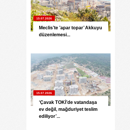
15.07.2026
Meclis’te ’apar topar’ Akkuyu
düzenlemesi...
15.07.2026
‘Çavak TOKİ’de vatandaşa
ev değil, mağduriyet teslim
ediliyor’...