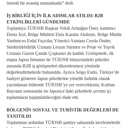
önemli bir avantaj sunmaktadır” dedi.
İŞ BİRLİĞİ İÇİN İLK ADIMLAR ATILDI: B2B
ETKİNLİKLERİ GÜNDEMDE
Toplantıya TÜİOSB Başkan Vekili Armağan Öner, katılımcı
Deniz İzol, Bölge Müdürü Ebru Karalar Akdeniz, Bölge Müdür
Yardımcısı Erdal Fıçıcılar, Yönetici Asistanı Ceyda Önder,
Sürdürülebilirlik Uzmanı Lerzan Sürmen ve Proje ve Teşvik
Uzmanı Gizem Çandır Çoşkuner de katıldı. Görüşmede, ilk
etapta Japon firmaları ile TÜİOSB bünyesindeki şirketler
arasında B2B iş görüşmeleri düzenlenmesi yönünde
değerlendirmelerde bulunuldu. Ayrıca Seigo Endo, Türkiye’de
faaliyet gösteren Japon şirketlerine yönelik haftalık olarak
yayımlanan bültende TÜİOSB’ye yer vereceklerini, Kurban
Bayramı sonrasında ise Japonya’daki şirketlerle çevrim içi
toplantıların başlatılabileceğini ifade etti.
BÖLGENİN SOSYAL VE TURİSTİK DEĞERLERİ DE
TANITILDI
Toplantının ardından TÜİOSB şantiye sahasında incelemelerde