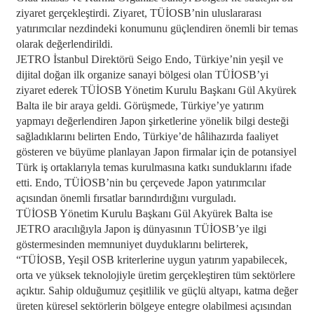
ziyaret gerçekleştirdi. Ziyaret, TÜİOSB’nin uluslararası
yatırımcılar nezdindeki konumunu güçlendiren önemli bir temas
olarak değerlendirildi.
JETRO İstanbul Direktörü Seigo Endo, Türkiye’nin yeşil ve
dijital doğan ilk organize sanayi bölgesi olan TÜİOSB’yi
ziyaret ederek TÜİOSB Yönetim Kurulu Başkanı Gül Akyürek
Balta ile bir araya geldi. Görüşmede, Türkiye’ye yatırım
yapmayı değerlendiren Japon şirketlerine yönelik bilgi desteği
sağladıklarını belirten Endo, Türkiye’de hâlihazırda faaliyet
gösteren ve büyüme planlayan Japon firmalar için de potansiyel
Türk iş ortaklarıyla temas kurulmasına katkı sunduklarını ifade
etti. Endo, TÜİOSB’nin bu çerçevede Japon yatırımcılar
açısından önemli fırsatlar barındırdığını vurguladı.
TÜİOSB Yönetim Kurulu Başkanı Gül Akyürek Balta ise
JETRO aracılığıyla Japon iş dünyasının TÜİOSB’ye ilgi
göstermesinden memnuniyet duyduklarını belirterek,
“TÜİOSB, Yeşil OSB kriterlerine uygun yatırım yapabilecek,
orta ve yüksek teknolojiyle üretim gerçekleştiren tüm sektörlere
açıktır. Sahip olduğumuz çeşitlilik ve güçlü altyapı, katma değer
üreten küresel sektörlerin bölgeye entegre olabilmesi açısından