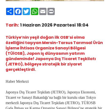
Paylaş
Facebook
Twitter
WhatsApp
Email
Print
Tarih:
1 Haziran 2026 Pazartesi 18:04
Türkiye’nin yeşil doğan ilk OSB’si olma
özelliğini taşıyan Mersin-Tarsus Tarımsal Ürün
İşleme İhtisas Organize Sanayi Bölgesi
(TÜİOSB), Japon iş dünyasının yatırım
gündeminde! Japonya Dış Ticaret Teşkilatı
(JETRO), bölgeye stratejik bir ziyaret
gerçekleştirdi.
Haber Merkezi
Japonya Dış Ticaret Teşkilatı (JETRO), Japonya Ekonomi,
Ticaret ve Sanayi Bakanlığı’na bağlı bir kurulu olan Tokyo
merkezli Japonya Dış Ticaret Teşkilatı (JETRO), TÜİOSB
Gıda İhtisas ve Karma Organize Sanayi Bölgesi’ne stratejik bir