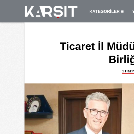
KATEGORİLER
Ticaret İl Mü
Birli
1 Hazi