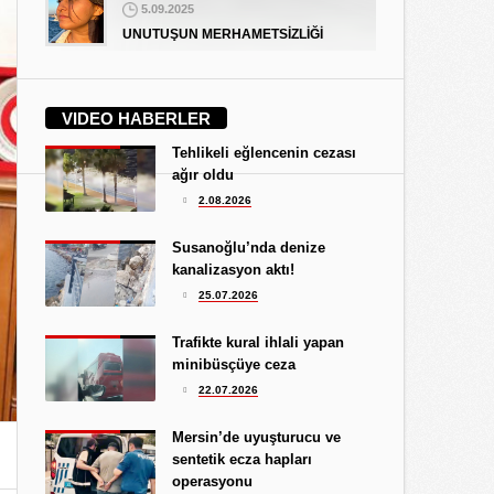
5.09.2025
UNUTUŞUN MERHAMETSİZLİĞİ
Hediye Eroğlu
3.08.2026
VIDEO HABERLER
İŞGALCİ GÖRÜNÜMLÜ HALK!
Tehlikeli eğlencenin cezası
Koray Ünlü
ağır oldu
10.09.2024
2.08.2026
BATSIN BU DÜNYA
Yüksel Ekici
Susanoğlu’nda denize
4.08.2026
kanalizasyon aktı!
KIRMIZI MÜREKKEP!...
25.07.2026
Kıymet Gökçe
Trafikte kural ihlali yapan
3.08.2026
minibüsçüye ceza
DAHA NE OLMASINI
22.07.2026
BEKLİYORSUNUZ?
Göksu Eroğlu
Mersin’de uyuşturucu ve
5.09.2025
sentetik ecza hapları
UNUTUŞUN MERHAMETSİZLİĞİ
operasyonu