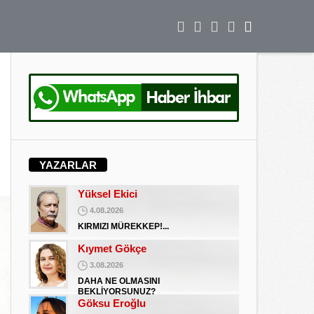
DAHA NE OLMASINI
BEKLİYORSUNUZ?
Göksu Eroğlu
5.09.2025
UNUTUŞUN MERHAMETSİZLİĞİ
Hediye Eroğlu
3.08.2026
İŞGALCİ GÖRÜNÜMLÜ HALK!
Koray Ünlü
10.09.2024
YAZARLAR
BATSIN BU DÜNYA
Yüksel Ekici
4.08.2026
KIRMIZI MÜREKKEP!...
Kıymet Gökçe
3.08.2026
DAHA NE OLMASINI
BEKLİYORSUNUZ?
Göksu Eroğlu