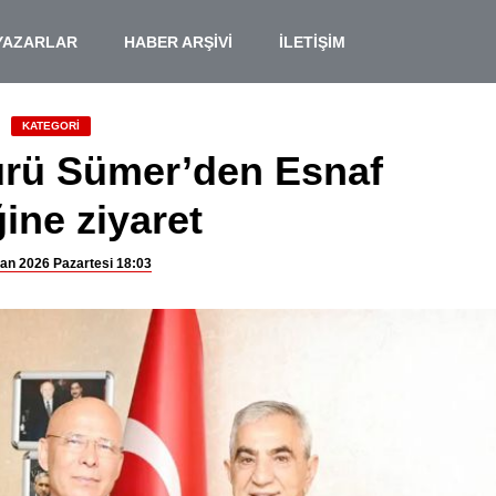
YAZARLAR
HABER ARŞİVİ
İLETİŞİM
KATEGORİ
dürü Sümer’den Esnaf
ğine ziyaret
ran 2026 Pazartesi 18:03