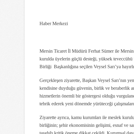
Haber Merkezi
Mersin Ticaret İl Müdürü Ferhat Sümer ile Mersin
kurulda üyelerin güçlü desteği, yüksek teveccühü 
Birliği Başkanlığına seçilen Veysel Sarı’ya hayırl
Gerçekleşen ziyarette, Başkan Veysel Sarı’nın yen
kendisine duyduğu güvenin, birlik ve beraberlik a
hizmetlerin önemli bir göstergesi olduğu vurgulan
tebrik ederek yeni dönemde yürüteceği çalışmalarda 
Ziyarette ayrıca, kamu kurumları ile meslek kuruluş
birliğinin; şehir ekonomisinin gelişimi, esnaf ve s
taşıdığı kritik öneme dikkat çekildi. Kurumsal da