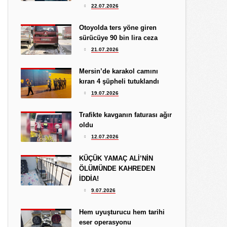
Hediye Eroğlu
22.07.2026
3.08.2026
İŞGALCİ GÖRÜNÜMLÜ HALK!
Otoyolda ters yöne giren
sürücüye 90 bin lira ceza
Koray Ünlü
21.07.2026
10.09.2024
BATSIN BU DÜNYA
Mersin’de karakol camını
kıran 4 şüpheli tutuklandı
19.07.2026
Trafikte kavganın faturası ağır
oldu
12.07.2026
KÜÇÜK YAMAÇ ALİ’NİN
ÖLÜMÜNDE KAHREDEN
İDDİA!
9.07.2026
Hem uyuşturucu hem tarihi
eser operasyonu