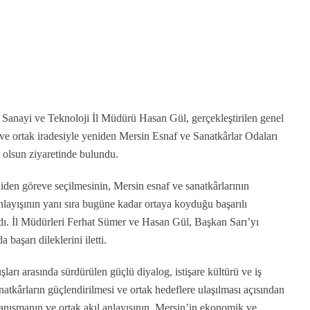
 Sanayi ve Teknoloji İl Müdürü Hasan Gül, gerçekleştirilen genel
ve ortak iradesiyle yeniden Mersin Esnaf ve Sanatkârlar Odaları
ı olsun ziyaretinde bulundu.
iden göreve seçilmesinin, Mersin esnaf ve sanatkârlarının
nlayışının yanı sıra bugüne kadar ortaya koyduğu başarılı
dı. İl Müdürleri Ferhat Sümer ve Hasan Gül, Başkan Sarı’yı
başarı dileklerini iletti.
ları arasında sürdürülen güçlü diyalog, istişare kültürü ve iş
anatkârların güçlendirilmesi ve ortak hedeflere ulaşılması açısından
yanışmanın ve ortak akıl anlayışının, Mersin’in ekonomik ve