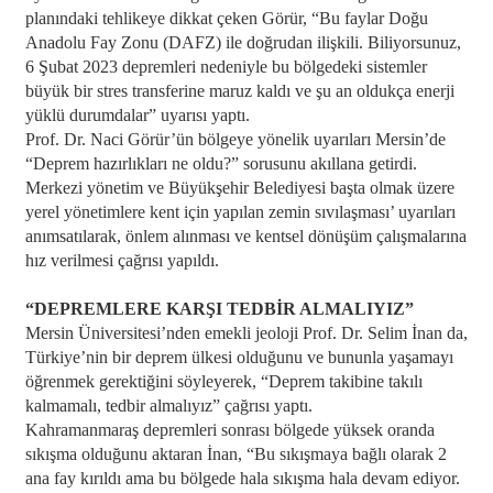
planındaki tehlikeye dikkat çeken Görür, “Bu faylar Doğu
Anadolu Fay Zonu (DAFZ) ile doğrudan ilişkili. Biliyorsunuz,
6 Şubat 2023 depremleri nedeniyle bu bölgedeki sistemler
büyük bir stres transferine maruz kaldı ve şu an oldukça enerji
yüklü durumdalar” uyarısı yaptı.
Prof. Dr. Naci Görür’ün bölgeye yönelik uyarıları Mersin’de
“Deprem hazırlıkları ne oldu?” sorusunu akıllana getirdi.
Merkezi yönetim ve Büyükşehir Belediyesi başta olmak üzere
yerel yönetimlere kent için yapılan zemin sıvılaşması’ uyarıları
anımsatılarak, önlem alınması ve kentsel dönüşüm çalışmalarına
hız verilmesi çağrısı yapıldı.
“DEPREMLERE KARŞI TEDBİR ALMALIYIZ”
Mersin Üniversitesi’nden emekli jeoloji Prof. Dr. Selim İnan da,
Türkiye’nin bir deprem ülkesi olduğunu ve bununla yaşamayı
öğrenmek gerektiğini söyleyerek, “Deprem takibine takılı
kalmamalı, tedbir almalıyız” çağrısı yaptı.
Kahramanmaraş depremleri sonrası bölgede yüksek oranda
sıkışma olduğunu aktaran İnan, “Bu sıkışmaya bağlı olarak 2
ana fay kırıldı ama bu bölgede hala sıkışma hala devam ediyor.