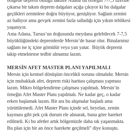
bölgede deprem olduğu takdire Adana’da örneğin 7-7,5 üzerine
çıkarsa bir takım deprem dalgaları açığa çıkıyor ki bu dalgalar
geçtikleri zeminlere doğru büyüyor, genişliyor. Sağlam zemini
az ballıyor ama gevşek zemini fazla salladığı için yıkım tehlikesi
yaşanıyor.
Ama Adana, Tarsus’un doğusunda meydana gelebilecek 7-7,5
büyüklüğündeki depremlerde Mersin’de hasar olur. Binalarımız
sağlam ise iç içine gömülür veya yan yatar. Büyük depremi
takip etmektense tedbir almamız lazım.
MERSİN AFET MASTER PLANI YAPILMALI
Mersin için kentsel dönüşüm öncelikli sorunu olmalıdır. Mersin
için muhakkak afet, deprem riski haritası çalışması yapması
lazım. Mikro bölgelendirme çalışması yapılmalı. Mersin’in
örneğin Afet Master Planı yapılmalı. Ne kadar geç, o kadar
erken başlamak lazım. Bir ara bu alışmalar başladı ama
yürütülemedi. Afet Master Planı içinde sel, heyelan, zemin
kayması gibi pek çok durum ele alınarak, buna göre hareket
edilmeli. Ki bu afetler artık bölgemizde daha sık yaşanmakta.
Bu plan için bir an önce harekete geçilmeli” diye konuştu.