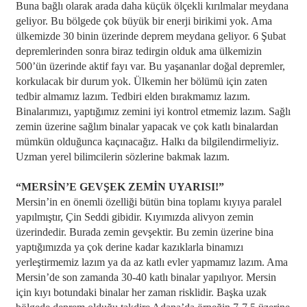
Buna bağlı olarak arada daha küçük ölçekli kırılmalar meydana
geliyor. Bu bölgede çok büyük bir enerji birikimi yok. Ama
ülkemizde 30 binin üzerinde deprem meydana geliyor. 6 Şubat
depremlerinden sonra biraz tedirgin olduk ama ülkemizin
500’ün üzerinde aktif fayı var. Bu yaşananlar doğal depremler,
korkulacak bir durum yok. Ülkemin her bölümü için zaten
tedbir almamız lazım. Tedbiri elden bırakmamız lazım.
Binalarımızı, yaptığımız zemini iyi kontrol etmemiz lazım. Sağlı
zemin üzerine sağlım binalar yapacak ve çok katlı binalardan
mümkün olduğunca kaçınacağız. Halkı da bilgilendirmeliyiz.
Uzman yerel bilimcilerin sözlerine bakmak lazım.
“MERSİN’E GEVŞEK ZEMİN UYARISI!”
Mersin’in en önemli özelliği bütün bina toplamı kıyıya paralel
yapılmıştır, Çin Seddi gibidir. Kıyımızda alivyon zemin
üzerindedir. Burada zemin gevşektir. Bu zemin üzerine bina
yaptığımızda ya çok derine kadar kazıklarla binamızı
yerleştirmemiz lazım ya da az katlı evler yapmamız lazım. Ama
Mersin’de son zamanda 30-40 katlı binalar yapılıyor. Mersin
için kıyı botundaki binalar her zaman risklidir. Başka uzak