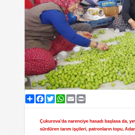
Paylaş
Facebook
Twitter
WhatsApp
Email
Print
Çukurova’da narenciye hasadı başlasa da, yev
sürdüren tarım işçileri, patronların topu, Ada