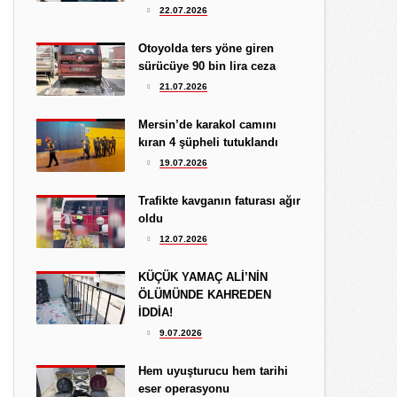
Hediye Eroğlu
22.07.2026
3.08.2026
İŞGALCİ GÖRÜNÜMLÜ HALK!
Otoyolda ters yöne giren
sürücüye 90 bin lira ceza
Koray Ünlü
21.07.2026
10.09.2024
BATSIN BU DÜNYA
Mersin’de karakol camını
kıran 4 şüpheli tutuklandı
19.07.2026
Trafikte kavganın faturası ağır
oldu
12.07.2026
KÜÇÜK YAMAÇ ALİ’NİN
ÖLÜMÜNDE KAHREDEN
İDDİA!
9.07.2026
Hem uyuşturucu hem tarihi
eser operasyonu