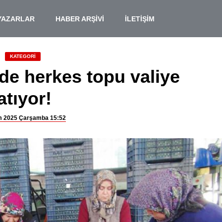
YAZARLAR
HABER ARŞİVİ
İLETİŞİM
KATEGORİ
de herkes topu valiye
atıyor!
m 2025 Çarşamba 15:52