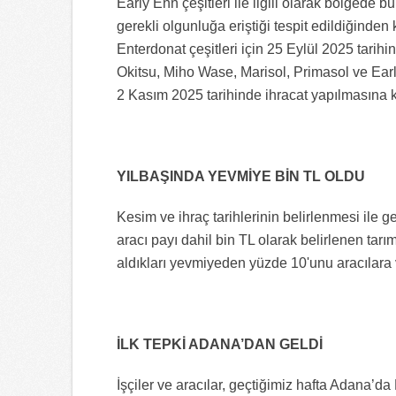
Early Enn çeşitleri ile ilgili olarak bölgede 
gerekli olgunluğa eriştiği tespit edildiğinden
Enterdonat çeşitleri için 25 Eylül 2025 tarih
Okitsu, Miho Wase, Marisol, Primasol ve Earl
2 Kasım 2025 tarihinde ihracat yapılmasına ka
YILBAŞINDA YEVMİYE BİN TL OLDU
Kesim ve ihraç tarihlerinin belirlenmesi ile 
aracı payı dahil bin TL olarak belirlenen tarı
aldıkları yevmiyeden yüzde 10'unu aracılara
İLK TEPKİ ADANA’DAN GELDİ
İşçiler ve aracılar, geçtiğimiz hafta Adana’d