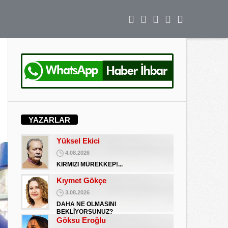
DAHA NE OLMASINI
BEKLİYORSUNUZ?
Göksu Eroğlu
5.09.2025
UNUTUŞUN MERHAMETSİZLİĞİ
Hediye Eroğlu
3.08.2026
İŞGALCİ GÖRÜNÜMLÜ HALK!
Koray Ünlü
10.09.2024
YAZARLAR
BATSIN BU DÜNYA
Yüksel Ekici
4.08.2026
KIRMIZI MÜREKKEP!...
Kıymet Gökçe
3.08.2026
DAHA NE OLMASINI
BEKLİYORSUNUZ?
Göksu Eroğlu