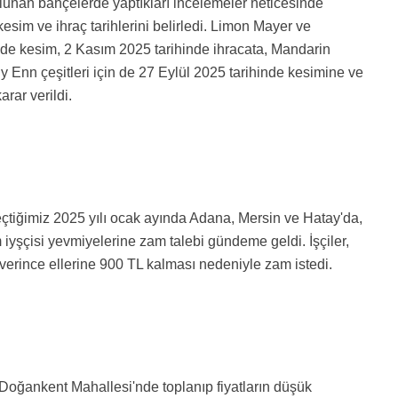
bulunan bahçelerde yaptıkları incelemeler neticesinde
 kesim ve ihraç tarihlerini belirledi. Limon Mayer ve
inde kesim, 2 Kasım 2025 tarihinde ihracata, Mandarin
y Enn çeşitleri için de 27 Eylül 2025 tarihinde kesimine ve
rar verildi.
geçtiğimiz 2025 yılı ocak ayında Adana, Mersin ve Hatay'da,
m iyşçisi yevmiyelerine zam talebi gündeme geldi. İşçiler,
 verince ellerine 900 TL kalması nedeniyle zam istedi.
a Doğankent Mahallesi'nde toplanıp fiyatların düşük