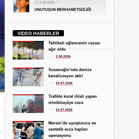
5.09.2025
UNUTUŞUN MERHAMETSİZLİĞİ
Hediye Eroğlu
3.08.2026
VIDEO HABERLER
İŞGALCİ GÖRÜNÜMLÜ HALK!
Tehlikeli eğlencenin cezası
Koray Ünlü
ağır oldu
10.09.2024
2.08.2026
BATSIN BU DÜNYA
Yüksel Ekici
Susanoğlu’nda denize
4.08.2026
kanalizasyon aktı!
KIRMIZI MÜREKKEP!...
25.07.2026
Kıymet Gökçe
Trafikte kural ihlali yapan
3.08.2026
minibüsçüye ceza
DAHA NE OLMASINI
22.07.2026
BEKLİYORSUNUZ?
Göksu Eroğlu
Mersin’de uyuşturucu ve
5.09.2025
sentetik ecza hapları
UNUTUŞUN MERHAMETSİZLİĞİ
operasyonu